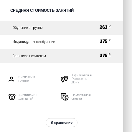
СРЕДНЯЯ СТОИМОСТЬ ЗАНЯТИЙ
Р
263
Обучение в группе
Р
375
Индивидуальное обучение
Р
375
Занятие с носителем
1 филиалов в
5 человек в
Ростове-на-
группе
Дону
Английский
Помесячная
для детей
оплата
В сравнение