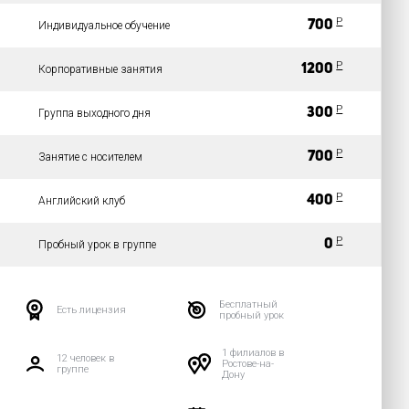
Р
700
Индивидуальное обучение
Р
1200
Корпоративные занятия
Р
300
Группа выходного дня
Р
700
Занятие с носителем
Р
400
Английский клуб
Р
0
Пробный урок в группе
Бесплатный
Есть лицензия
пробный урок
1 филиалов в
12 человек в
Ростове-на-
группе
Дону