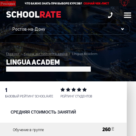
School
Rate
Главная
Курсы английского языка
Lingua Academ
LINGUA ACADEM
1
БАЗОВЫЙ РЕЙТИНГ SCHOOLRATE
РЕЙТИНГ СТУДЕНТОВ
СРЕДНЯЯ СТОИМОСТЬ ЗАНЯТИЙ
Р
260
Обучение в группе