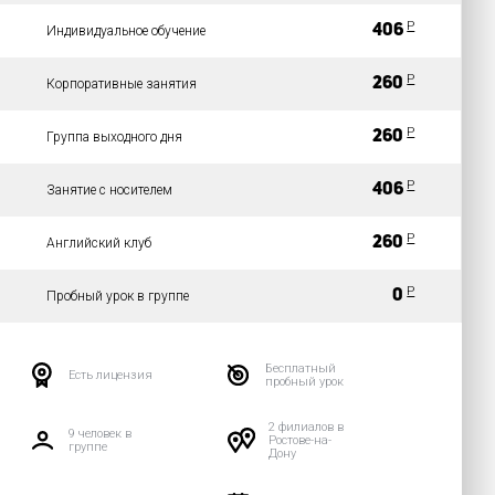
Р
406
Индивидуальное обучение
Р
260
Корпоративные занятия
Р
260
Группа выходного дня
Р
406
Занятие с носителем
Р
260
Английский клуб
Р
0
Пробный урок в группе
Бесплатный
Есть лицензия
пробный урок
2 филиалов в
9 человек в
Ростове-на-
группе
Дону