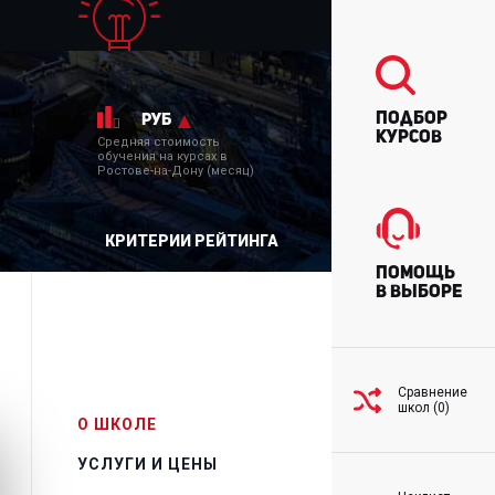
Подбор
руб
курсов
Средняя стоимость
обучения на курсах в
Ростове-на-Дону (месяц)
КРИТЕРИИ РЕЙТИНГА
Помощь
в выборе
Сравнение
школ (0)
О ШКОЛЕ
УСЛУГИ И ЦЕНЫ