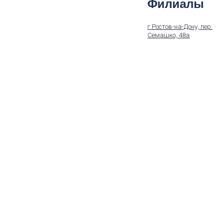
Филиалы
г.Ростов-на-Дону, пер.
Семашко, 48а