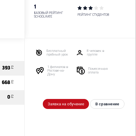
1
БАЗОВЫЙ РЕЙТИНГ
РЕЙТИНГ СТУДЕНТОВ
SCHOOLRATE
Бесплатный
8 человек в
пробный урок
группе
Р
1 филиалов в
393
Помесячная
Ростове-на-
оплата
Дону
Р
668
Р
0
Заявка на обучение
В сравнение