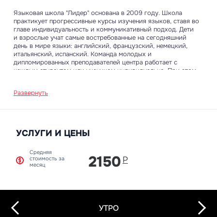
Языковая школа "Лидер" основана в 2009 году. Школа
практикует прогрессивные курсы изучения языков, ставя во
главе индивидуальность и коммуникативный подход. Дети
и взрослые учат самые востребованные на сегодняшний
день в мире языки: английский, французский, немецкий,
итальянский, испанский. Команда молодых и
дипломированных преподавателей центра работает с
каждым студентом или учеником индивидуально. При этом
учитывается возраст, цели и задачи обучения, текущий
уровень знаний. За основу учебной программы берется
Развернуть
коммуникативный подход.
Подобный метод обучения дает студентам возможность
быстро преодолеть трудности языкового барьера, сразу
начиная говорить на изучаемом языке. Каждый урок –
УСЛУГИ И ЦЕНЫ
насыщенный событиями и знаниями отрезок, интересный и
увлекательный. Акцент в обучении делается на
Средняя
одновременное изучение всех базовых навыков – речи,
2150
Р
стоимость за
чтению, письму и аудированию.
месяц
Каждую субботу в центре «Lider» проводятся мероприятия с
образовательно-развлекательным уклоном. Разговорный
клуб с носителями иностранных языков, кино-клуб,
Next
Previous
увлекательные уроки «Игромании» и многое другое.
УТРО
Лишняя практика никогда не повредит, тем более, что