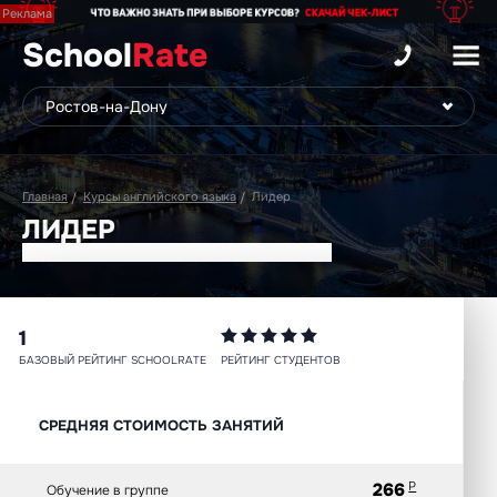
School
Rate
Главная
Курсы английского языка
Лидер
ЛИДЕР
1
БАЗОВЫЙ РЕЙТИНГ SCHOOLRATE
РЕЙТИНГ СТУДЕНТОВ
СРЕДНЯЯ СТОИМОСТЬ ЗАНЯТИЙ
266
Р
Обучение в группе